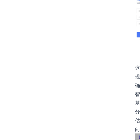
这
现
确
智
基
分
估
向