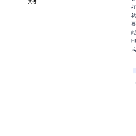
共进
好
就
要
能
H
成