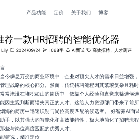
产品功能
定价
关于我们
博客
推荐一款HR招聘的智能优化器
Lily
2024/09/24
1068
字
AI面试
高效招聘
,
人才测评
言
当今瞬息万变的商业环境中，企业对顶尖人才的需求日益增强，
管理战略的核心部分。然而，传统招聘流程因其繁琐复杂且耗时
常常淹没在堆积如山的简历中，依靠个人经验和直觉来筛选候选
能因主观判断而错失真正的人才。这给人力资源部门带来了前所
烟海的简历中迅速识别与岗位高度匹配的候选者。 好智募AI面
助手，以其强大的智能化和高效能特性，极大地简化了招聘流程
那些与岗位高度匹配的优秀人才。
能筛选，精准定位