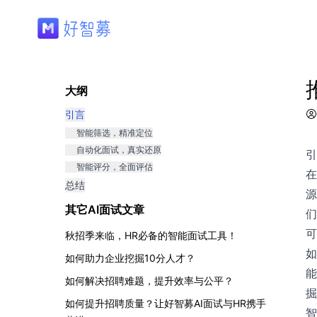
大纲
引言
智能筛选，精准定位
自动化面试，真实还原
引
智能评分，全面评估
在
总结
源
其它
AI面试
文章
们
可
秋招季来临，HR必备的智能面试工具！
如
如何助力企业挖掘10分人才？
能
如何解决招聘难题，提升效率与公平？
掘
如何提升招聘质量？让好智募AI面试与HR携手
智