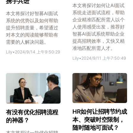
携手共进
本文将探讨如何让AI面试
系统走进面试流程，帮助
本文将探讨好智募AI面试
企业精准匹配所需人以个
系统的优势以及如何帮助
人使用感受出发，推荐好
提升招聘质量，希望通过
智募AI面试系统帮助企业
对本文的阅读能够帮助有
提高招聘效率，又快又精
需要的人解决问题。
准地匹配所需人才。
Lily
•
2024/9/14 上午9:50:29
Lily
•
2024/9/11 上午7:50:49
HR如何让招聘节约成
有没有优化招聘流程
本、突破时空限制，
的神器？
随时随地可面试？
本文将探讨一款优化招聘