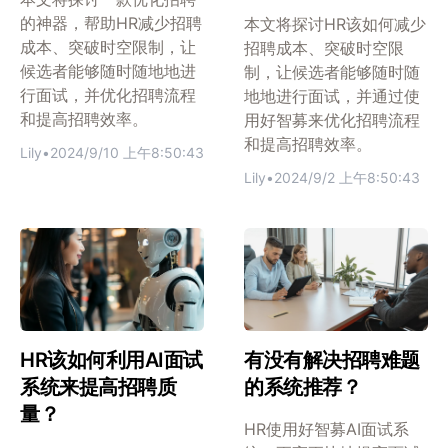
的神器，帮助HR减少招聘
本文将探讨HR该如何减少
成本、突破时空限制，让
招聘成本、突破时空限
候选者能够随时随地地进
制，让候选者能够随时随
行面试，并优化招聘流程
地地进行面试，并通过使
和提高招聘效率。
用好智募来优化招聘流程
和提高招聘效率。
Lily
•
2024/9/10 上午8:50:43
Lily
•
2024/9/2 上午8:50:43
HR该如何利用AI面试
有没有解决招聘难题
系统来提高招聘质
的系统推荐？
量？
HR使用好智募AI面试系