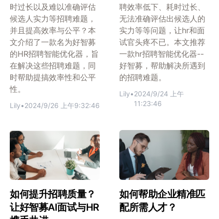
时过长以及难以准确评估
聘效率低下、耗时过长、
候选人实力等招聘难题，
无法准确评估出候选人的
并且提高效率与公平？本
实力等等问题，让hr和面
文介绍了一款名为好智募
试官头疼不已。本文推荐
的HR招聘智能优化器，旨
一款hr招聘智能优化器--
在解决这些招聘难题，同
好智募，帮助解决所遇到
时帮助提搞效率性和公平
的招聘难题。
性。
Lily
•
2024/9/24 上午
11:23:46
Lily
•
2024/9/26 上午9:32:46
如何提升招聘质量？
如何帮助企业精准匹
让好智募AI面试与HR
配所需人才？