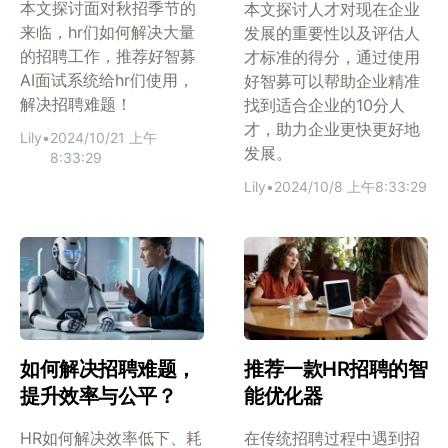
本文探讨面对秋招季节的
本文探讨人才对现在企业
来临，hr们如何解决大量
发展的重要性以及评估人
的招聘工作，推荐好智募
才标准的得分，通过使用
AI面试系统给hr们使用，
好智募可以帮助企业精准
解决招聘难题！
找到适合企业的10分人
才，助力企业更快更好地
Lily
•
2024/10/21 上午
发展。
8:33:29
Lily
•
2024/10/8 上午8:33:29
如何解决招聘难题，
推荐一款HR招聘的智
提升效率与公平？
能优化器
HR如何解决效率低下、耗
在传统招聘过程中遇到招